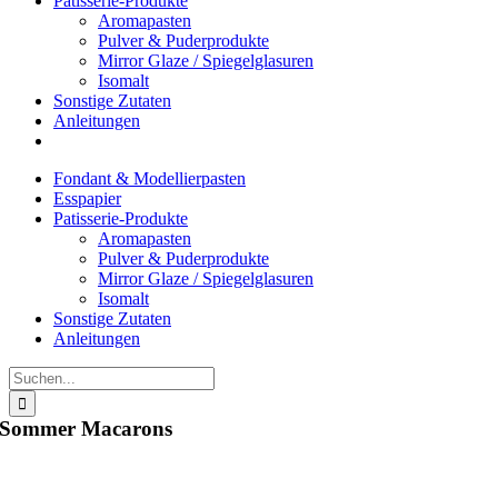
Patisserie-Produkte
Aromapasten
Pulver & Puderprodukte
Mirror Glaze / Spiegelglasuren
Isomalt
Sonstige Zutaten
Anleitungen
Fondant & Modellierpasten
Esspapier
Patisserie-Produkte
Aromapasten
Pulver & Puderprodukte
Mirror Glaze / Spiegelglasuren
Isomalt
Sonstige Zutaten
Anleitungen
Suche
nach:
Sommer Macarons