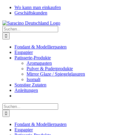
Zum
Facebook
YouTube
Instagram
Pinterest
Wo kann man einkaufen
Inhalt
Geschäftskunden
springen
Suche
nach:
Fondant & Modellierpasten
Esspapier
Patisserie-Produkte
Aromapasten
Pulver & Puderprodukte
Mirror Glaze / Spiegelglasuren
Isomalt
Sonstige Zutaten
Anleitungen
Suche
nach:
Fondant & Modellierpasten
Esspapier