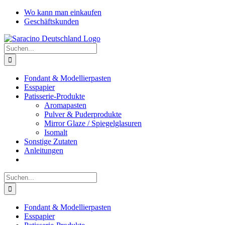
Zum
Facebook
YouTube
Instagram
Pinterest
Wo kann man einkaufen
Inhalt
Geschäftskunden
springen
Suche
nach:
Fondant & Modellierpasten
Esspapier
Patisserie-Produkte
Aromapasten
Pulver & Puderprodukte
Mirror Glaze / Spiegelglasuren
Isomalt
Sonstige Zutaten
Anleitungen
Suche
nach:
Fondant & Modellierpasten
Esspapier